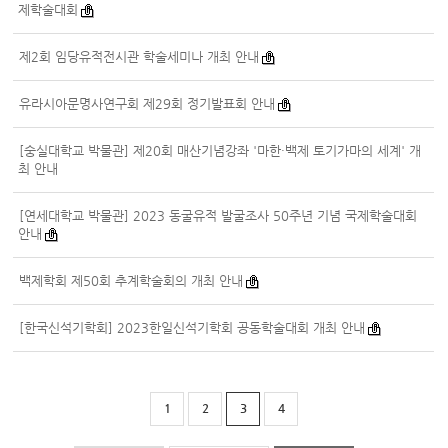
제학술대회
제2회 임당유적전시관 학술세미나 개최 안내
유라시아문명사연구회 제29회 정기발표회 안내
[숭실대학교 박물관] 제20회 매산기념강좌 '마한·백제 토기가마의 세계' 개
최 안내
[연세대학교 박물관] 2023 동굴유적 발굴조사 50주년 기념 국제학술대회
안내
백제학회 제50회 추계학술회의 개최 안내
[한국신석기학회] 2023한일신석기학회 공동학술대회 개최 안내
1
2
3
4