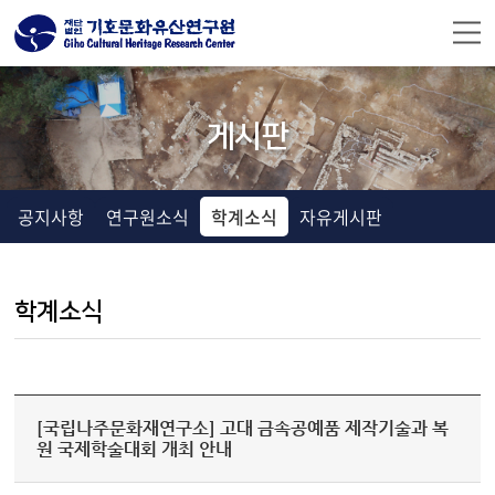
주메뉴 바로가기
컨텐츠 바로가기
게시판
공지사항
연구원소식
학계소식
자유게시판
학계소식
[국립나주문화재연구소] 고대 금속공예품 제작기술과 복
원 국제학술대회 개최 안내