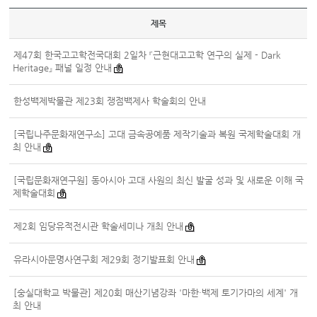
제목
제47회 한국고고학전국대회 2일차 『근현대고고학 연구의 실제 - Dark
Heritage』 패널 일정 안내
한성백제박물관 제23회 쟁점백제사 학술회의 안내
[국립나주문화재연구소] 고대 금속공예품 제작기술과 복원 국제학술대회 개
최 안내
[국립문화재연구원] 동아시아 고대 사원의 최신 발굴 성과 및 새로운 이해 국
제학술대회
제2회 임당유적전시관 학술세미나 개최 안내
유라시아문명사연구회 제29회 정기발표회 안내
[숭실대학교 박물관] 제20회 매산기념강좌 '마한·백제 토기가마의 세계' 개
최 안내