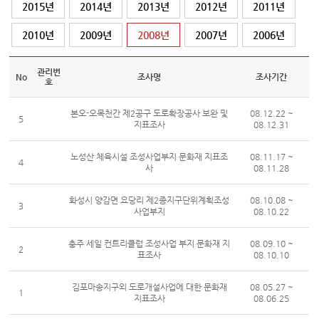
2015년
2014년
2013년
2012년
2011년
2010년
2009년
2008년
2007년
2006년
관리번
No
조사명
조사기간
호
본오-오목천간 제2공구 도로확장공사 보완 및
08.12.22 ~
5
지표조사
08.12.31
노성산 체육시설 조성사업부지 문화재 지표조
08.11.17 ~
4
사
08.11.28
화성시 양감면 요당리 제2종지구단위계획조성
08.10.08 ~
3
사업부지
08.10.22
충주 세일 컨트리클럽 조성사업 부지 문화재 지
08.09.10 ~
2
표조사
08.10.10
김포마송지구외 도로개설사업에 대한 문화재
08.05.27 ~
1
지표조사
08.06.25