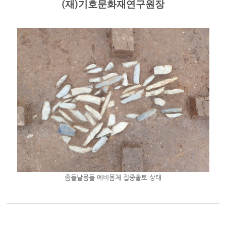
(
재
)
기호문화재연구원장
좀돌날몸돌 예비몸체 집중출토 상태