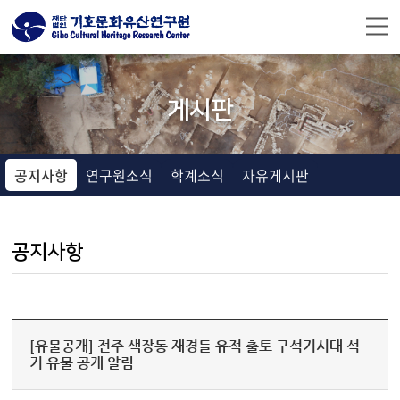
주메뉴 바로가기
컨텐츠 바로가기
게시판
공지사항
연구원소식
학계소식
자유게시판
공지사항
[유물공개] 전주 색장동 재경들 유적 출토 구석기시대 석
기 유물 공개 알림