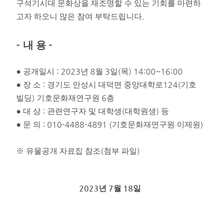
구석기시대 문화상을 재조명할 수 있는 기회를 마련하
.
고자 하오니 많은 참여 부탁드립니다
-
-
내 용
: 2023
8
3
(
) 14:00~16:00
●
공개일시
년
월
일
목
:
124(
●
장 소
경기도 안성시 대덕면 중앙대학로
기호
)
6
빌딩
기호문화재연구원
층
:
(
)
●
대 상
관련연구자 및 대학생
대학원생
등
: 010-4488-4891 (
)
●
문 의
기호문화재연구원 이제원
(
)
※
유물공개 자료집 참조
첨부 파일
2023
7
18
년
월
일