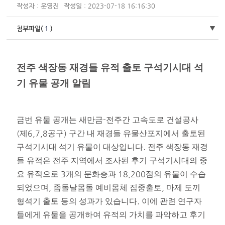
작성자 : 운영진
작성일 : 2023-07-18 16:16:30
첨부파일(
1
)
전주 색장동 재경들 유적 출토 구석기시대 석
기 유물 공개 알림
-
금번 유물 공개는 새만금
전주간 고속도로 건설공사
(
6,7,8
)
제
공구
구간 내 재경들 유물산포지에서 출토된
.
구석기시대 석기 유물이 대상입니다
전주 색장동 재경
들 유적은 전주 지역에서 조사된 후기 구석기시대의 중
3
18,200
요 유적으로
개의 문화층과
점의 유물이 수습
,
,
되었으며
좀돌날몸돌 예비몸체 집중출토
마제 도끼
.
형석기 출토 등의 성과가 있습니다
이에 관련 연구자
들에게 유물을 공개하여 유적의 가치를 파악하고 후기