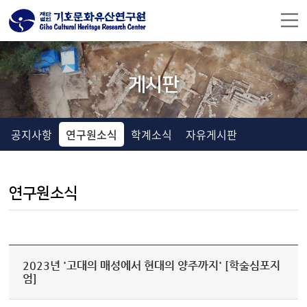
주메뉴 바로가기
컨텐츠 바로가기
게시판
공지사항
연구원소식
학계소식
자유게시판
연구원소식
2023년 '고대의 매성에서 현대의 양주까지' [학술심포지
엄]